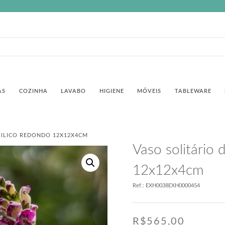
AS
COZINHA
LAVABO
HIGIENE
MÓVEIS
TABLEWARE
RILICO REDONDO 12X12X4CM
Vaso solitário 
12x12x4cm
Ref.: EXH0038EXH0000454
R$
565,00