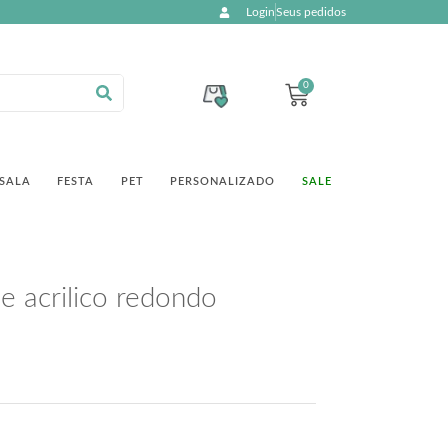
Login
Seus pedidos
0
SALA
FESTA
PET
PERSONALIZADO
SALE
de acrilico redondo