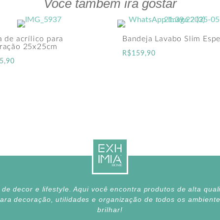
Você também irá gostar
 de acrílico para
Bandeja Lavabo Slim Espe
ração 25x25cm
R$
159,90
5,90
e decor e lifestyle. Aqui você encontra produtos de alta qua
para decoração, utilidades e organização de todos os ambien
brilhar!