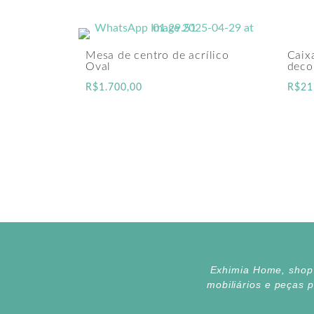
Mesa de centro de acrílico
Caixa
Oval
deco
R$
1.700,00
R$
21
Exhimia Home, shop d
mobiliários e peças 