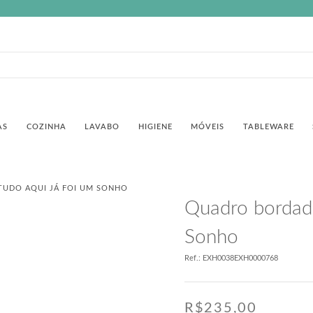
AS
COZINHA
LAVABO
HIGIENE
MÓVEIS
TABLEWARE
UDO AQUI JÁ FOI UM SONHO
Quadro bordado
Sonho
Ref.: EXH0038EXH0000768
R$
235,00