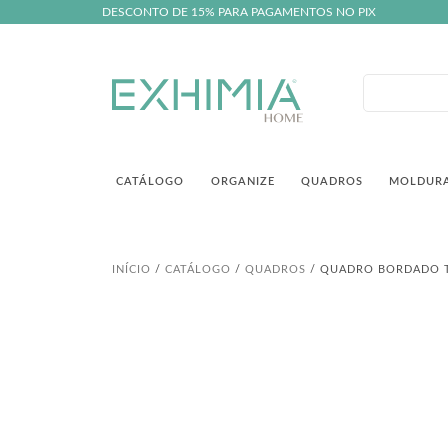
DESCONTO DE 15% PARA PAGAMENTOS NO PIX
CATÁLOGO
ORGANIZE
QUADROS
MOLDUR
INÍCIO
/
CATÁLOGO
/
QUADROS
/ QUADRO BORDADO T