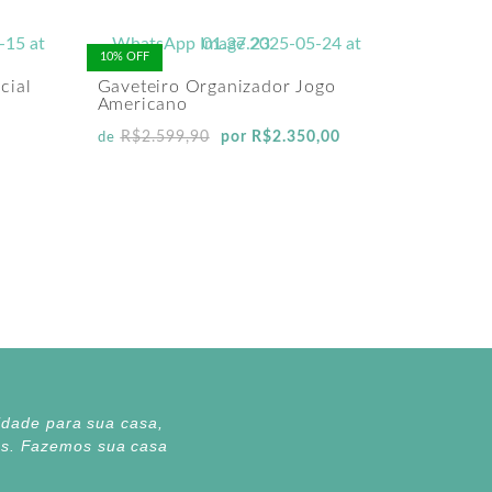
10% OFF
cial
Gaveteiro Organizador Jogo
Americano
R$
2.599,90
por
R$
2.350,00
de
lidade para sua casa,
tes. Fazemos sua casa