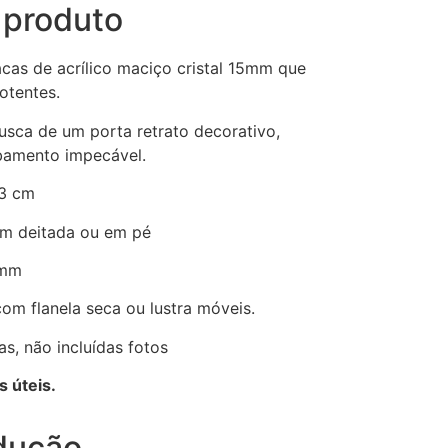
 produto
cas de acrílico maciço cristal 15mm que
otentes.
usca de um porta retrato decorativo,
bamento impecável.
 3 cm
cm deitada ou em pé
15mm
om flanela seca ou lustra móveis.
as, não incluídas fotos
s úteis.
dução