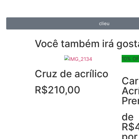
clieu
Você também irá gost
10% OF
Cruz de acrílico
Car
R$
210,00
Acr
Pr
de
R$
po