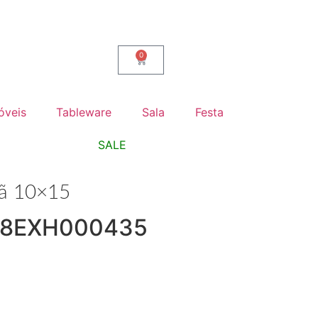
0
óveis
Tableware
Sala
Festa
SALE
mã 10×15
038EXH000435