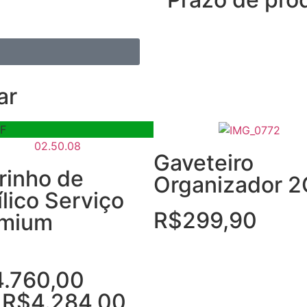
ar
F
Gaveteiro
rinho de
Organizador 2
ílico Serviço
R$
299,90
emium
4.760,00
r
R$
4.284,00