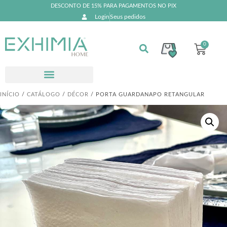
DESCONTO DE 15% PARA PAGAMENTOS NO PIX
Login
Seus pedidos
0
INÍCIO
/
CATÁLOGO
/
DÉCOR
/ PORTA GUARDANAPO RETANGULAR