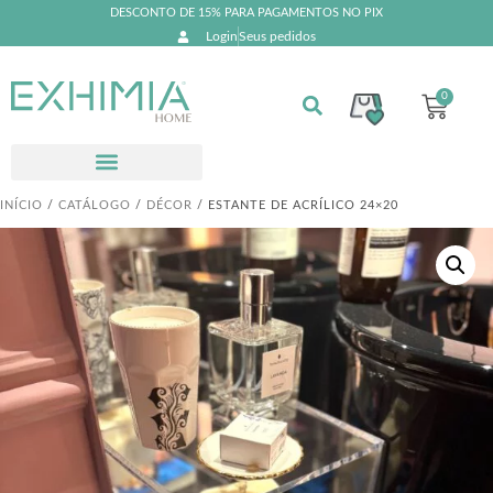
DESCONTO DE 15% PARA PAGAMENTOS NO PIX
Login
Seus pedidos
0
INÍCIO
/
CATÁLOGO
/
DÉCOR
/ ESTANTE DE ACRÍLICO 24×20