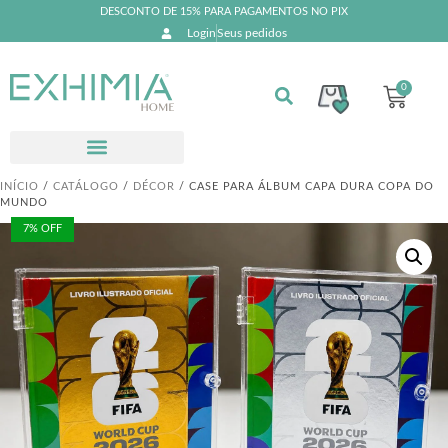
DESCONTO DE 15% PARA PAGAMENTOS NO PIX
Login
Seus pedidos
0
INÍCIO
/
CATÁLOGO
/
DÉCOR
/ CASE PARA ÁLBUM CAPA DURA COPA DO
MUNDO
7% OFF