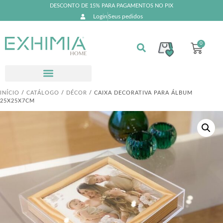
DESCONTO DE 15% PARA PAGAMENTOS NO PIX
Login
Seus pedidos
0
INÍCIO
/
CATÁLOGO
/
DÉCOR
/ CAIXA DECORATIVA PARA ÁLBUM
25X25X7CM