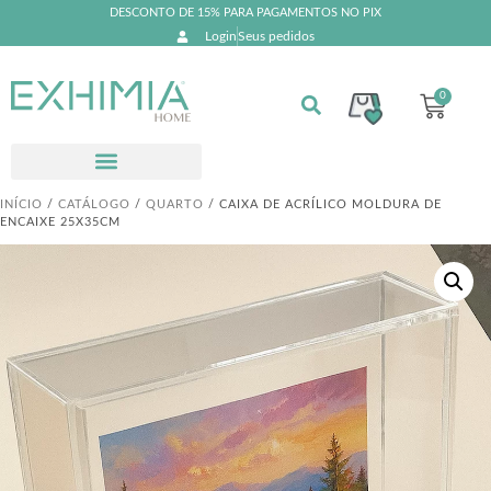
DESCONTO DE 15% PARA PAGAMENTOS NO PIX
Login
Seus pedidos
0
INÍCIO
/
CATÁLOGO
/
QUARTO
/ CAIXA DE ACRÍLICO MOLDURA DE
ENCAIXE 25X35CM