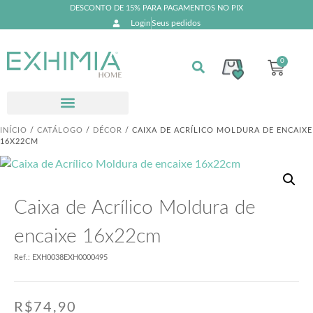
DESCONTO DE 15% PARA PAGAMENTOS NO PIX
Login
Seus pedidos
0
INÍCIO
/
CATÁLOGO
/
DÉCOR
/ CAIXA DE ACRÍLICO MOLDURA DE ENCAIXE
16X22CM
Caixa de Acrílico Moldura de
encaixe 16x22cm
Ref.: EXH0038EXH0000495
R$
74,90