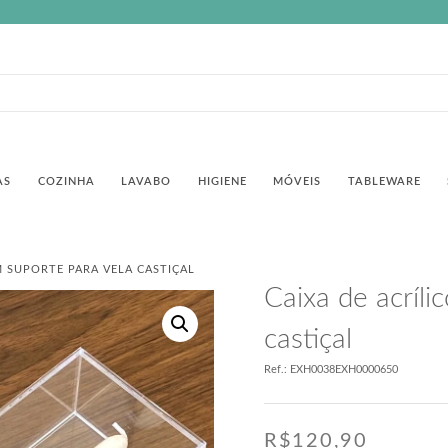
AS
COZINHA
LAVABO
HIGIENE
MÓVEIS
TABLEWARE
M SUPORTE PARA VELA CASTIÇAL
Caixa de acríli
castiçal
Ref.: EXH0038EXH0000650
R$
120,90