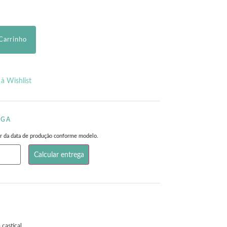
Carrinho
 à Wishlist
EGA
rtir da data de produção conforme modelo.
 castiçal.