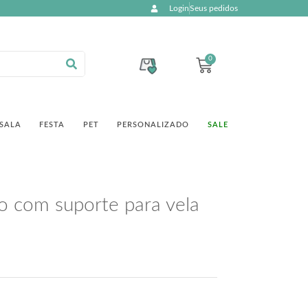
Login
Seus pedidos
0
SALA
FESTA
PET
PERSONALIZADO
SALE
co com suporte para vela