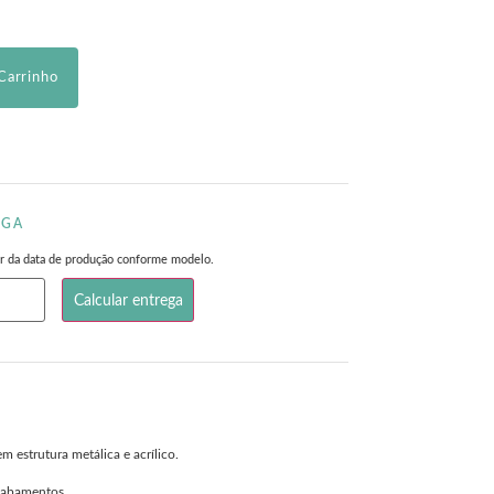
Carrinho
EGA
rtir da data de produção conforme modelo.
 estrutura metálica e acrílico.
cabamentos.