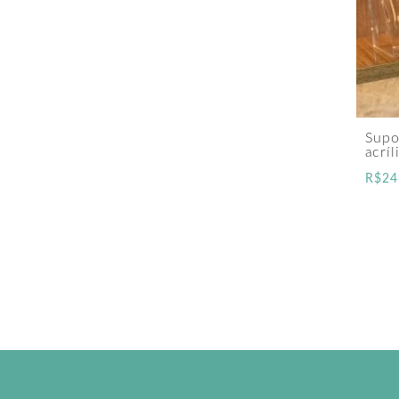
Supo
acríl
R$
24